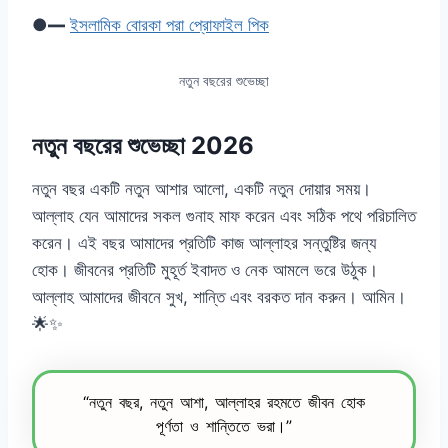
●━
ইসলামিক বোরকা পরা প্রোফাইল পিক
নতুন বছরের শুভেচ্ছা
নতুন বছরের শুভেচ্ছা 2026
নতুন বছর একটি নতুন আশার আলো, একটি নতুন দোয়ার সময়।
আল্লাহ যেন আমাদের সকল গুনাহ মাফ করেন এবং সঠিক পথে পরিচালিত
করেন। এই বছর আমাদের প্রতিটি কাজ আল্লাহর সন্তুষ্টির জন্য
হোক। জীবনের প্রতিটি মুহূর্ত ইবাদত ও নেক আমলে ভরে উঠুক।
আল্লাহ আমাদের জীবনে সুখ, শান্তি এবং বরকত দান করুন। আমিন।
🌟✨
“নতুন বছর, নতুন আশা, আল্লাহর রহমতে জীবন হোক
পূর্ণতা ও শান্তিতে ভরা।”