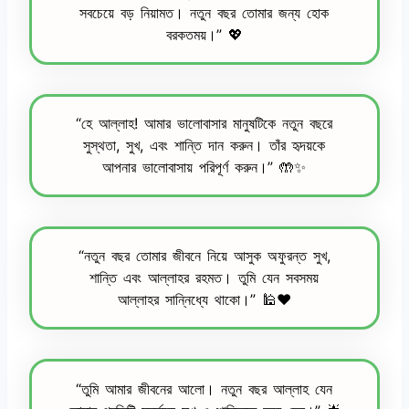
সবচেয়ে বড় নিয়ামত। নতুন বছর তোমার জন্য হোক
বরকতময়।” 💖
“হে আল্লাহ! আমার ভালোবাসার মানুষটিকে নতুন বছরে
সুস্থতা, সুখ, এবং শান্তি দান করুন। তাঁর হৃদয়কে
আপনার ভালোবাসায় পরিপূর্ণ করুন।” 🤲✨
“নতুন বছর তোমার জীবনে নিয়ে আসুক অফুরন্ত সুখ,
শান্তি এবং আল্লাহর রহমত। তুমি যেন সবসময়
আল্লাহর সান্নিধ্যে থাকো।” 🕌❤️
“তুমি আমার জীবনের আলো। নতুন বছর আল্লাহ যেন