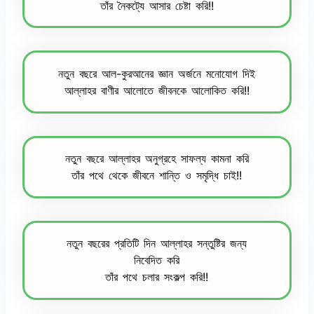
তাঁর নৈকট্যে আসার চেষ্টা করি!!
নতুন বছরে আল-কুরআনের জ্ঞান অর্জনে মনোযোগ দিই
আল্লাহর বাণীর আলোতে জীবনকে আলোকিত করি!!
নতুন বছরে আল্লাহর অনুগ্রহে সাফল্য কামনা করি
তাঁর পথে থেকে জীবনে শান্তি ও সমৃদ্ধি চাই!!
নতুন বছরের প্রতিটি দিন আল্লাহর সন্তুষ্টির জন্য
নিবেদিত করি
তাঁর পথে চলার সংকল্প করি!!