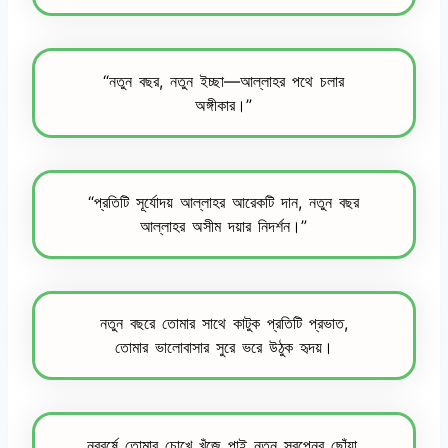
“নতুন বছর, নতুন ইচ্ছা—আল্লাহর পথে চলার
অঙ্গীকার।”
“প্রতিটি সূর্যোদয় আল্লাহর আরেকটি দান, নতুন বছর
আল্লাহর অসীম দয়ার নিদর্শন।”
নতুন বছরে তোমার সাথে কাটুক প্রতিটি প্রভাত,
তোমার ভালোবাসার সুরে ভরে উঠুক হৃদয়।
নববর্ষে তোমার চোখে খুঁজে পাই নতুন স্বপ্নের ছোঁয়া,