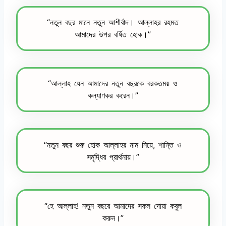
“নতুন বছর মানে নতুন আশীর্বাদ। আল্লাহর রহমত
আমাদের উপর বর্ষিত হোক।”
“আল্লাহ যেন আমাদের নতুন বছরকে বরকতময় ও
কল্যাণকর করেন।”
“নতুন বছর শুরু হোক আল্লাহর নাম নিয়ে, শান্তি ও
সমৃদ্ধির প্রার্থনায়।”
“হে আল্লাহ! নতুন বছরে আমাদের সকল দোয়া কবুল
করুন।”