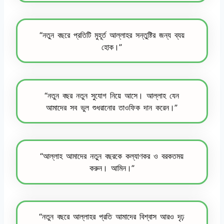
“নতুন বছরে প্রতিটি মুহূর্ত আল্লাহর সন্তুষ্টির জন্য ব্যয়
হোক।”
“নতুন বছর নতুন সুযোগ নিয়ে আসে। আল্লাহ যেন
আমাদের সব ভুল শুধরানোর তাওফিক দান করেন।”
“আল্লাহ আমাদের নতুন বছরকে কল্যাণকর ও বরকতময়
করুন। আমিন।”
“নতুন বছরে আল্লাহর প্রতি আমাদের বিশ্বাস আরও দৃঢ়