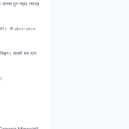
লকা চুল পড়ার ক্ষেত্রে
সিডিল। যা ১৪০০-১৫০০
বিকল্প। বাজেট কম হলে
ে।
op ও Generic Minoxidil