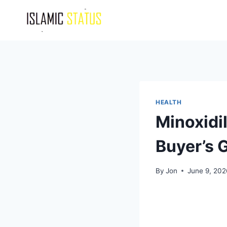
Skip
to
content
HEALTH
Minoxidi
Buyer’s 
By
Jon
June 9, 202