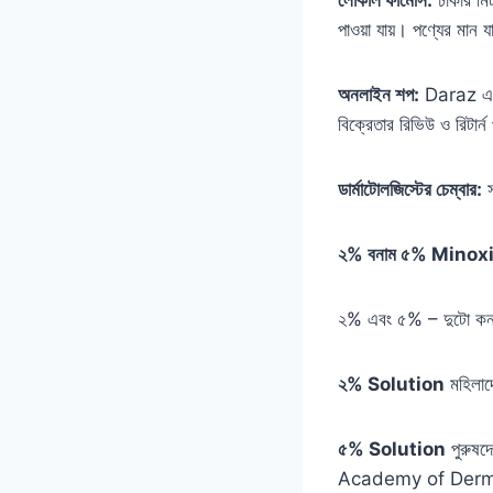
পাওয়া যায়। পণ্যের মান 
অনলাইন শপ:
Daraz এবং 
বিক্রেতার রিভিউ ও রিটার
ডার্মাটোলজিস্টের চেম্বার:
স
২% বনাম ৫% Minoxidi
২% এবং ৫% – দুটো কনসেন
২% Solution
মহিলাদে
৫% Solution
পুরুষদ
Academy of Dermatolo