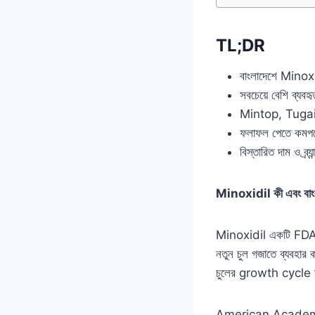
TL;DR
বাংলাদেশে Minoxidi
সবচেয়ে বেশি ব্যব
Mintop, Tugain 
ফলাফল পেতে কমপক্
বিস্তারিত দাম ও 
Minoxidil কী এবং বাংলা
Minoxidil একটি FDA
নতুন চুল গজাতে ব্যবহার
চুলের growth cycle স
American Academy of