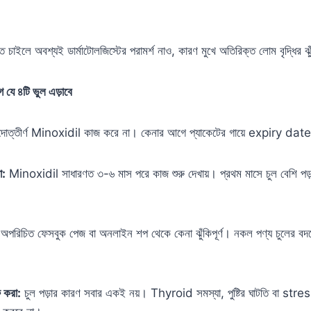
 চাইলে অবশ্যই ডার্মাটোলজিস্টের পরামর্শ নাও, কারণ মুখে অতিরিক্ত লোম বৃদ্ধির 
ে ৪টি ভুল এড়াবে
াদোত্তীর্ণ Minoxidil কাজ করে না। কেনার আগে প্যাকেটের গায়ে expiry dat
া:
Minoxidil সাধারণত ৩-৬ মাস পরে কাজ শুরু দেখায়। প্রথম মাসে চুল বেশি পড়
অপরিচিত ফেসবুক পেজ বা অনলাইন শপ থেকে কেনা ঝুঁকিপূর্ণ। নকল পণ্য চুলের বদল
ু করা:
চুল পড়ার কারণ সবার একই নয়। Thyroid সমস্যা, পুষ্টির ঘাটতি বা stres