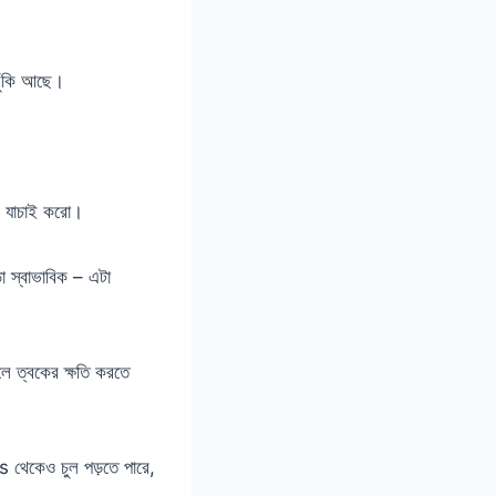
ঝুঁকি আছে।
e যাচাই করো।
া স্বাভাবিক – এটা
ে ত্বকের ক্ষতি করতে
s থেকেও চুল পড়তে পারে,