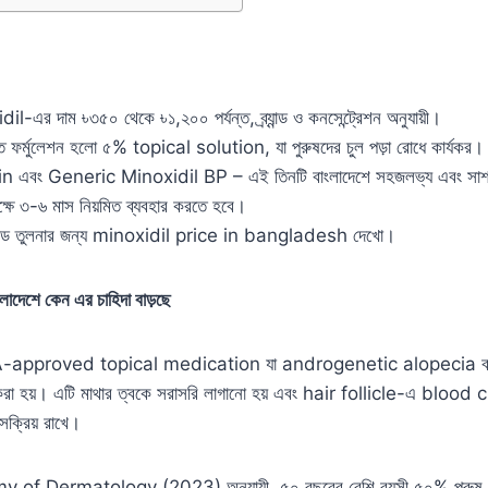
l-এর দাম ৳৩৫০ থেকে ৳১,২০০ পর্যন্ত, ব্র্যান্ড ও কনসেন্ট্রেশন অনুযায়ী।
হৃত ফর্মুলেশন হলো ৫% topical solution, যা পুরুষদের চুল পড়া রোধে কার্যকর।
এবং Generic Minoxidil BP – এই তিনটি বাংলাদেশে সহজলভ্য এবং সাশ্
ষে ৩-৬ মাস নিয়মিত ব্যবহার করতে হবে।
ব্র্যান্ড তুলনার জন্য minoxidil price in bangladesh দেখো।
দেশে কেন এর চাহিদা বাড়ছে
-approved topical medication যা androgenetic alopecia বা চু
 করা হয়। এটি মাথার ত্বকে সরাসরি লাগানো হয় এবং hair follicle-এ blood ci
ক্রিয় রাখে।
 Dermatology (2023) অনুযায়ী, ৫০ বছরের বেশি বয়সী ৫০% পুরুষ ক