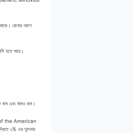
ি থাকে। কেনার আগে
বেশি হতে পারে।
ঝুঁকি কম এবং দামও কম।
nal of the American
িতে ২% এর তুলনায়