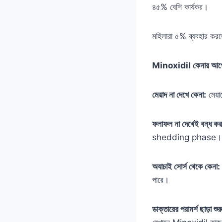
৪৫% বেশি কার্যকর।
মহিলারা ৫% ব্যবহার করতে
Minoxidil কেনার আগে য
মেয়াদ না দেখে কেনা:
মেয়
ফলাফল না দেখেই বন্ধ কর
shedding phase।
অযাচাই সোর্স থেকে কেনা:
পারে।
ডাক্তারের পরামর্শ ছাড়া শুর