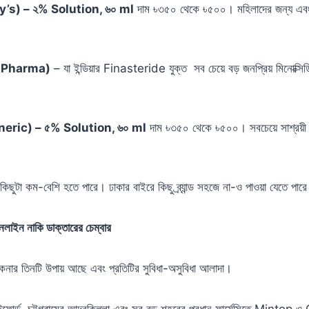
’s) – ২% Solution, ৬০ ml
দাম ৳৩৫০ থেকে ৳৫০০। মহিলাদের জন্য এবং হা
s Pharma)
– যা ইন্ডিয়ার Finasteride যুক্ত সব চেয়ে বড় জনপ্রিয় মিনোক্
eric) – ৫% Solution, ৬০ ml
দাম ৳৩৫০ থেকে ৳৫০০। সবচেয়ে সাশ্রয়ী 
কিছুটা কম-বেশি হতে পারে। ঢাকার বাইরে কিছু ব্র্যান্ড সহজে না-ও পাওয়া যেতে পার
অনলাইন নাকি ডাক্তারের চেম্বার
নার তিনটি উপায় আছে এবং প্রতিটির সুবিধা-অসুবিধা আলাদা।
টফোর্ড, চট্টগ্রামের আন্দরকিল্লা এবং সব বড় শহরের প্রধান ফার্মেসিতে Mint