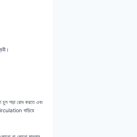
রয়ী।
ল পড়া রোধ করতে এবং
rculation বাড়িয়ে
োনো না কোনো মাত্রার