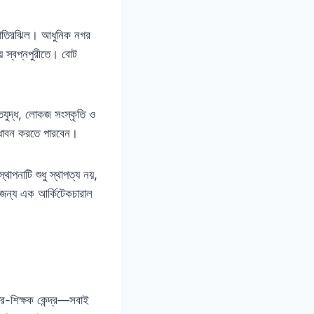
 হাতিরঝিল। আধুনিক নগর
েয় স্বপ্নপুরীতে। বোট
তিযুদ্ধ, লোকজ সংস্কৃতি ও
নুধাবন করতে পারবেন।
নাটি শুধু স্থাপত্য নয়,
 জন্য এক আর্কিটেকচারাল
ত্র-শিক্ষক কেন্দ্র—সবাই