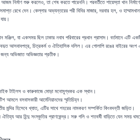
 আজম নির্মাণ শুরু করলেও, তা শেষ করতে পারেননি। পরবর্তীতে শায়েস্তা খান নির্মাণের
 অসমাপ্ত রেখে দেন। কেল্লার অভ্যন্তরের পরী বিবির মাজার, দরবার হল, ও হাম্মামখা
 যায়।
মঞ্জিল, যা একসময় ছিল ঢাকার নবাব পরিবারের প্রধান প্রাসাদ। বর্তমানে এটি একট
্যবহৃত আসবাবপত্র, চিত্রকর্ম ও ঐতিহাসিক দলিল। এর গোলাপি রঙের বাইরের অংশ 
 জন্য অভিজাত অভিজ্ঞতার প্রতীক।
াইক টাইলস ও কারুকাজে মোড়া মনোমুগ্ধকর এক স্থান।
ব্রিটিশ আমলে বসবাসকারী আর্মেনিয়ানদের স্মৃতিচিহ্ন।
জাতীয় মন্দির হিসেবে খ্যাত, এটির সাথে শহরের নামকরণ সম্পর্কিত কিংবদন্তী জড়িত।
চীন ঐতিহ্য আর হিন্দু সংস্কৃতির প্রাণকেন্দ্র। সরু গলি ও শতবর্ষী বাড়িতে যেন সময়