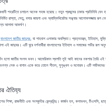
িত্র
রাজধানী শহরটিতে চলাচল অনেক সহজ হয়েছে। নতুন প্রজন্মের ঢাকার প্রতিনিধি যেন
র্মিত রাস্তা, সেতু, বসার জায়গা এবং অ্যাম্ফিথিয়েটার সন্ধ্যার আলোকসজ্জায় রূপ ন
 জন্য আলাদা আকর্ষণ।
ো
বাংলাদেশ জাতীয় জাদুঘর
, যা শাহবাগ এলাকায় অবস্থিত। প্রত্নতত্ত্ব, ইতিহাস, মুক্
শালা এই জাদুঘর। এটি ঘুরে দর্শনার্থীরা বাংলাদেশের ইতিহাস ও সমাজের গভীর রূপ অ
ন হলো জাতীয় সংসদ ভবন। আমেরিকান স্থপতি লুই আই কানের নকশায় তৈরি এই স্থাপ
গ ও সংলগ্ন লেক ও বাগান একে করে তোলে শীতল, সুশৃঙ্খল ও মনোরম। এটি পর্যটকদের
তির ঐতিহ্য
দেশের শিক্ষা, রাজনীতি এবং সংস্কৃতির কেন্দ্রবিন্দু। কার্জন হল, কলাভবন, টিএসসি, ছা