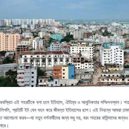
অবস্থিত এই শহরটিকে বলা চলে ইতিহাস, ঐতিহ্য ও আধুনিকতার সম্মিলনস্থল। শতাব্দ
লিগলি, প্রতিটি ইট যেন বহন করে জীবন্ত ইতিহাসের ছাপ। এই নিবন্ধে আমরা ঢাকার
িত আলোচনা করব—যা নতুন দর্শনার্থীদের জন্য শুধু নয়, বরং শহরের বাসিন্দাদের জন্য
পারে।