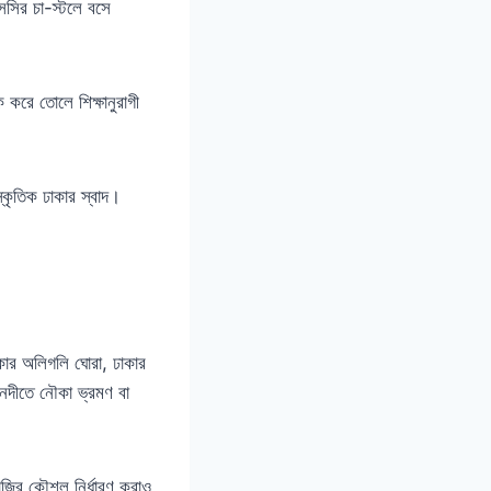
এসসির চা-স্টলে বসে
 করে তোলে শিক্ষানুরাগী
্কৃতিক ঢাকার স্বাদ।
াকার অলিগলি ঘোরা, ঢাকার
 নদীতে নৌকা ভ্রমণ বা
াজির কৌশল নির্ধারণ করাও