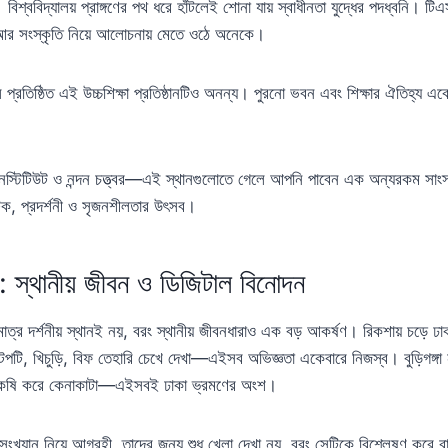
 বিশ্ববিদ্যালয় প্রাঙ্গণের পথ ধরে হাঁটলেই শোনা যায় স্বাধীনতা যুদ্ধের পদধ্বনি। টি
 আর সংস্কৃতি নিয়ে আলোচনায় মেতে ওঠে অনেকে।
রতিষ্ঠিত এই উচ্চশিক্ষা প্রতিষ্ঠানটিও অনন্য। পুরনো ভবন এবং শিক্ষার ঐতিহ্য একে
লা ইনস্টিটিউট ও নন্দন চত্ত্বর—এই স্থানগুলোতে গেলে আপনি পাবেন এক অন্যরকম সাংস
টক, প্রদর্শনী ও সৃজনশীলতার উৎসব।
: স্থানীয় জীবন ও ডিজিটাল বিনোদন
মাত্র দর্শনীয় স্থানই নয়, বরং স্থানীয় জীবনধারাও এক বড় আকর্ষণ। রিকশায় চড়ে ঢ
 চটপটি, খিচুড়ি, বিফ তেহারি চেখে দেখা—এইসব অভিজ্ঞতা একেবারে নিজস্ব। বুড়িগঙ্গা
 কষাকষি করে কেনাকাটা—এইসবই ঢাকা ভ্রমণের অংশ।
ংখ্যান নিয়ে আগ্রহী, তাদের জন্য শুধু খেলা দেখা নয়, বরং সেটিকে বিশ্লেষণ করে ব