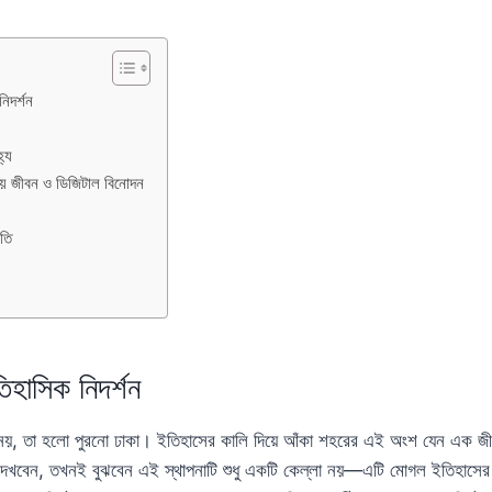
িদর্শন
হ্য
নীয় জীবন ও ডিজিটাল বিনোদন
ৃতি
িহাসিক নিদর্শন
 নয়, তা হলো পুরনো ঢাকা। ইতিহাসের কালি দিয়ে আঁকা শহরের এই অংশ যেন এক জ
 দেখবেন, তখনই বুঝবেন এই স্থাপনাটি শুধু একটি কেল্লা নয়—এটি মোগল ইতিহাসের 